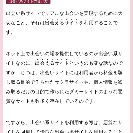
出会い系サイトの使い方
出会い系サイトでリアルな出会いを実現するために大
切なこと、それは
出
会
え
る
サ
イ
ト
を利用することで
す。
ネット上で出会いの場を提供しているのが出会い系サ
イトなのに、
出
会
え
る
サ
イ
ト
というのも変な話なので
すが、じつは、出会いサイトには利用者から料金を騙
し取る目的で作られたサクラサイトや、個人情報を盗
み取るだけの目的で作られたダミーサイトのような悪
質なサイトも数多く存在しているのです。
ですから、出会い系サイトを利用する際は、悪質なサ
イトを回避して優良な出会い系サイトを利用すること